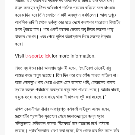
নিয়মিত ওই কারখানার শ্রমিকদের আবাসিক ছাউনিতে রাত কাটাতেন।
ঈদুল আজহার ছুটিতে অধিকাংশ শ্রমিক গ্রামের বাড়িতে চলে যাওয়ায়
কয়েক দিন ধরে তিনি সেখানে একাই অবস্থান করছিলেন। আজ দুপুরে
আবাসিক ছাউনি থেকে দুর্গন্ধ বের হতে দেখে কারখানার দারোয়ান বিষয়টির
উৎস খুঁজতে যান। পরে একটি কক্ষের ভেতরে বাবু মিয়ার মরদেহ পড়ে
থাকতে দেখেন। খবর পেয়ে পুলিশ ঘটনাস্থলে গিয়ে মরদেহ উদ্ধার
করে।
Visit
tr-sport.click
for more information.
নিহত ব্যক্তির চাচা আসলাম ভান্ডারী বলেন, ‘ছোটবেলা থেকেই বাবু
আমার কাছে মানুষ হয়েছে। তিন দিন ধরে তার খোঁজ পাওয়া যাচ্ছিল না।
আজ লোকমুখে খবর পেয়ে এখানে এসে জানতে পারি, লেবারদের থাকার
স্থানে কম্বল প্যাঁচানো অবস্থায় বাবুর লাশ পাওয়া গেছে। আমার ধারণা,
বাবুকে হত্যা করে তার কাছে থাকা টাকাপয়সা লুট করা হয়েছে।’
দক্ষিণ কেরানীগঞ্জ থানার ভারপ্রাপ্ত কর্মকর্তা সাইফুল আলম বলেন,
মরদেহটির প্রাথমিক সুরতহাল শেষে ময়নাতদন্তের জন্য স্যার
সলিমুল্লাহ মেডিকেল কলেজ মিটফোর্ড হাসপাতালের মর্গে পাঠানো
হয়েছে। প্রাথমিকভাবে ধারণা করা হচ্ছে, তিন থেকে চার দিন আগে তাঁর