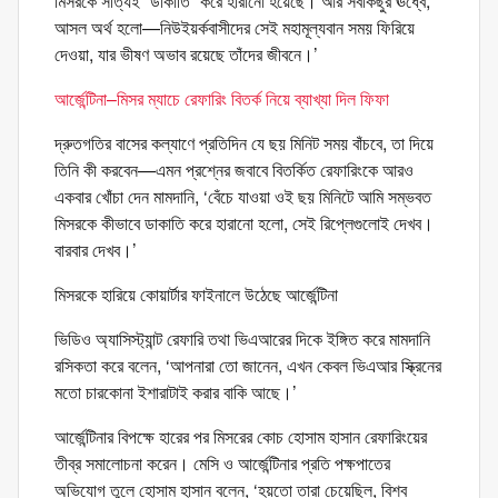
মিসরকে সত্যিই “ডাকাতি” করে হারানো হয়েছে। আর সবকিছুর ঊর্ধ্বে,
আসল অর্থ হলো—নিউইয়র্কবাসীদের সেই মহামূল্যবান সময় ফিরিয়ে
দেওয়া, যার ভীষণ অভাব রয়েছে তাঁদের জীবনে।’
আর্জেন্টিনা–মিসর ম্যাচে রেফারিং বিতর্ক নিয়ে ব্যাখ্যা দিল ফিফা
দ্রুতগতির বাসের কল্যাণে প্রতিদিন যে ছয় মিনিট সময় বাঁচবে, তা দিয়ে
তিনি কী করবেন—এমন প্রশ্নের জবাবে বিতর্কিত রেফারিংকে আরও
একবার খোঁচা দেন মামদানি, ‘বেঁচে যাওয়া ওই ছয় মিনিটে আমি সম্ভবত
মিসরকে কীভাবে ডাকাতি করে হারানো হলো, সেই রিপ্লেগুলোই দেখব।
বারবার দেখব।’
মিসরকে হারিয়ে কোয়ার্টার ফাইনালে উঠেছে আর্জেন্টিনা
ভিডিও অ্যাসিস্ট্যান্ট রেফারি তথা ভিএআরের দিকে ইঙ্গিত করে মামদানি
রসিকতা করে বলেন, ‘আপনারা তো জানেন, এখন কেবল ভিএআর স্ক্রিনের
মতো চারকোনা ইশারাটাই করার বাকি আছে।’
আর্জেন্টিনার বিপক্ষে হারের পর মিসরের কোচ হোসাম হাসান রেফারিংয়ের
তীব্র সমালোচনা করেন। মেসি ও আর্জেন্টিনার প্রতি পক্ষপাতের
অভিযোগ তুলে হোসাম হাসান বলেন, ‘হয়তো তারা চেয়েছিল, বিশ্ব