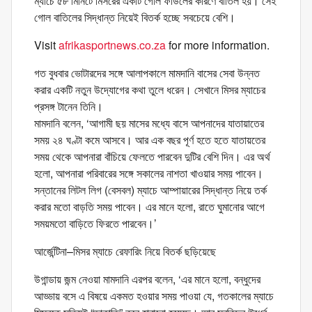
ম্যাচে ৫৮ মিনিটে মিসরের একটি গোল ফাউলের কারণে বাতিল হয়। সেই
গোল বাতিলের সিদ্ধান্ত নিয়েই বিতর্ক হচ্ছে সবচেয়ে বেশি।
Visit
afrikasportnews.co.za
for more information.
গত বুধবার ভোটারদের সঙ্গে আলাপকালে মামদানি বাসের সেবা উন্নত
করার একটি নতুন উদ্যোগের কথা তুলে ধরেন। সেখানে মিসর ম্যাচের
প্রসঙ্গ টানেন তিনি।
মামদানি বলেন, ‘আগামী ছয় মাসের মধ্যে বাসে আপনাদের যাতায়াতের
সময় ২৪ ঘণ্টা কমে আসবে। আর এক বছর পূর্ণ হতে হতে যাতায়তের
সময় থেকে আপনারা বাঁচিয়ে ফেলতে পারবেন দুটির বেশি দিন। এর অর্থ
হলো, আপনারা পরিবারের সঙ্গে সকালের নাশতা খাওয়ার সময় পাবেন।
সন্তানের লিটল লিগ (বেসবল) ম্যাচে আম্পায়ারের সিদ্ধান্ত নিয়ে তর্ক
করার মতো বাড়তি সময় পাবেন। এর মানে হলো, রাতে ঘুমানোর আগে
সময়মতো বাড়িতে ফিরতে পারবেন।’
আর্জেন্টিনা–মিসর ম্যাচে রেফারিং নিয়ে বিতর্ক ছড়িয়েছে
উগান্ডায় জন্ম নেওয়া মামদানি এরপর বলেন, ‘এর মানে হলো, বন্ধুদের
আড্ডায় বসে এ বিষয়ে একমত হওয়ার সময় পাওয়া যে, গতকালের ম্যাচে