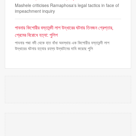
Mashele criticises Ramaphosa's legal tactics in face of
impeachment inquiry
পাবনায় কিশোরীর বস্তাবন্দী লাশ উদ্ধারের ঘটনায় তিনজন গ্রেপ্তার,
প্রেমের বিরোধে হত্যা: পুলিশ
পাবনার পদ্মা নদী থেকে হাত বাঁধা অবস্থায় এক কিশোরীর বস্তাবন্দী লাশ
উদ্ধারের ঘটনায় হত্যার রহস্য উদ্‌ঘাটনের দাবি করেছে পুলি