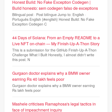
Honest Build: No Fake Exception Codegen |
Build honesto: sem codegen falso de exceptions
Bilingual post · Post bilíngue Jump to: English ·
Português English {#english} Honest Build: No Fake
Exception Codegen C
44 Days of Solana: From an Empty README to a
Live NFT on-chain — My Finish-Up-A-Thon Story
This is a submission for the GitHub Finish-Up-A-Thon
Challenge What I Built Honestly, I almost didn't write
this post. N
Gurgaon doctor explains why a BMW owner
earning Rs 40 lakh feels poor
Gurgaon doctor explains why a BMW owner earning
Rs lakh feels poor
Mashele criticises Ramaphosa's legal tactics in
face of impeachment inquiry