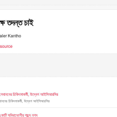
েক্ষ তদন্ত চাই
aler Kantho
t source
লেবাননের চিকিৎসাকর্মী, উদ্বেগ আইসিআরসির
বাননের চিকিৎসাকর্মী, উদ্বেগ আইসিআরসির
কোটি সুবিধাভোগীর পছন্দ নগদ